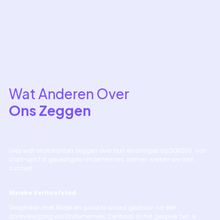
Wat Anderen Over
Ons Zeggen
Lees wat onze klanten zeggen over hun ervaringen bij DOK030. Van
start-ups tot gevestigde ondernemers, samen werken we aan
succes!
Nineke Verhoofstad
Di
Gesproken met Abdel en goed te woord gestaan na een
De
doorverwijzing via Ondernemers Centraal. In het gesprek ben ik
te